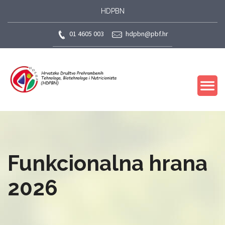
HDPBN
01 4605 003
hdpbn@pbf.hr
Funkcionalna hrana
2026