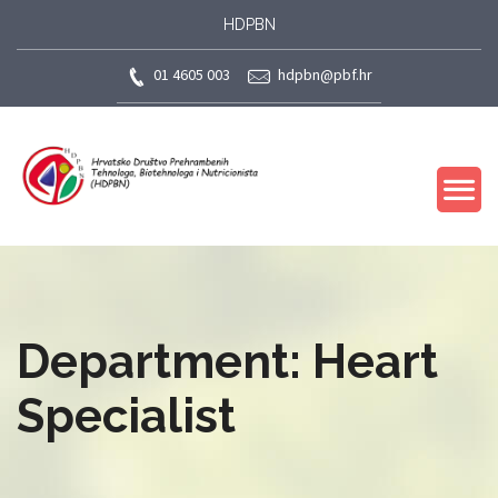
HDPBN
01 4605 003
hdpbn@pbf.hr
Department: Heart
Specialist