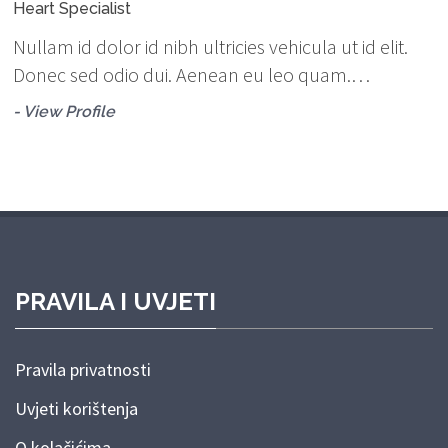
Heart Specialist
Nullam id dolor id nibh ultricies vehicula ut id elit.
Donec sed odio dui. Aenean eu leo quam.…
- View Profile
PRAVILA I UVJETI
Pravila privatnosti
Uvjeti korištenja
O kolačićima