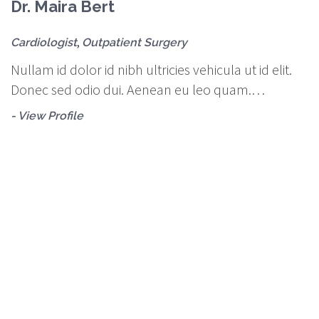
Dr. Maira Bert
D
,
Cardiologist
Outpatient Surgery
H
Nullam id dolor id nibh ultricies vehicula ut id elit.
Nu
Donec sed odio dui. Aenean eu leo quam.…
D
- View Profile
- 