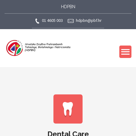
HDPBN
01 4605 003
hdpbn@pbf.hr
Dental Care